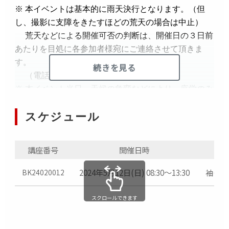
※ 本イベントは基本的に雨天決行となります。（但
し、撮影に支障をきたすほどの荒天の場合は中止）
荒天などによる開催可否の判断は、開催日の３日前
あたりを目処に各参加者様宛にご連絡させて頂きま
す。
続きを見る
（電話もしくはE メールにて）
※ 本イベント当日、天候の急変などにより、座学のみ
の実施となる場合がございます。あらかじめご了承く
スケジュール
ださい。
※ 主催者が加入する保険は イベント会場における有
事の際を対象としたもので、補償内容は以下に限定さ
講座番号
開催日時
れます。
保険補償内容：死亡・後遺障害1500 万・入院日額6
2024年5月12日(日) 08:30～13:30
袖ケ浦
BK24020012
千円・通院日額4 千円
※ キャンセルポリシー（参加料の返金）について
スクロールできます
5月2日（金）まで：参加料全額
5月3日（土）～ 5月8日（水）まで：参加料の50％