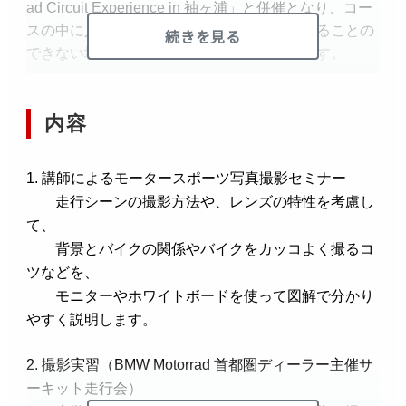
ad Circuit Experience in 袖ヶ浦」
と併催となり、コー
スの中に入って撮影を行うなど、普段立ち入ることの
続きを見る
できない場所での撮影講習も魅力のひとつです。
講師は鈴鹿8 耐やル・マン24 時間耐久レースなどのメ
ジャーレースで数多くの作品を残す大谷耕一氏。カメ
内容
ラ初心者の方でも分かりやすく丁寧なレクチャーを行
います。
1. 講師によるモータースポーツ写真撮影セミナー
走行シーンの撮影方法や、レンズの特性を考慮し
是非、この機会に撮影技術のレベルアップをお楽しみ
ください！
て、
背景とバイクの関係やバイクをカッコよく撮るコ
なお、本イベントは昼食付となります。
ツなどを、
モニターやホワイトボードを使って図解で分かり
※ 必ずキヤノンイベント・セミナー（個人のお客さ
やすく説明します。
ま）申込規約をお読みいただき、規約に同意の上、お
申し込みください。
2. 撮影実習（BMW Motorrad 首都圏ディーラー主催サ
申し込み完了をもって、本規約の全てに同意したも
ーキット走行会）
のとさせていただきます。