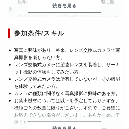
座学で学んだことを思い出しながら、実際に撮
キヤノンイベント・セミナー（個人のお客さま）申
続きを見る
影。
込規約は
こちら
特別な許可をとり、通常一般の方は入れないコー
スサイドでの撮影を体験して頂きます。
その場での質問にも随時お答えします。
参加条件/スキル
写真に興味があり、将来、レンズ交換式カメラで写
真撮影を楽しみたい方。
レンズ交換式カメラに望遠レンズを装着し、サーキ
ット撮影の体験をしてみたい方。
レンズ交換式カメラは所有していないが、その機能
を体験してみたい方。
カメラの種類に関係なく写真撮影に興味のある方。
お貸出機材については以下を予定しておりますが、
機種ごとの数量に限りがございますので、ご要望に
お応えできない場合がございます。あらかじめご了
承ください。
続きを見る