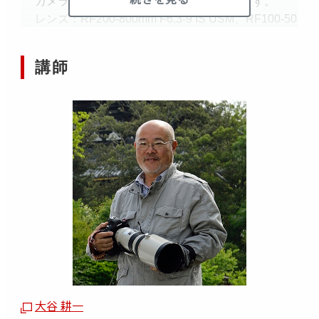
カメラ：EOS R6 Mark II を予定しております
。
レンズ：RF200-800mm F6.3-9 IS USM、RF100-50
0mm F4.5-7.1 L IS USM、RF100-400mm F5.6-8 IS
USM を予定しております。
講師
※必ず「キヤノンイベント・セミナー（個人のお客さ
ま）申込規約」をお読みいただき、規約に同意の上、
お申し込みください。
申し込み完了をもって、本規約の全てに同意したも
のとさせていただきます。
キヤノンイベント・セミナー（個人のお客さま）申
込規約は「
こちら
」。
【デビット機能付きクレジットカードでの決済はご遠
慮いただいております。】
デビット機能付きクレジットカードで講座をお申込み
された場合、引き落としの重複が生じたり、ご返金ま
大谷 耕一
でお時間をいただくことがあるためご利用はお控えい