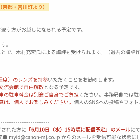
（京都・宮川町より）
は違う方がお越しになられる予定です。
ょう。
ことで、木村充宏氏による講評も受けられます。（過去の講評
m程度）のレンズを持参
いただくことをお勧めします。
交流会館で自由解散
となる予定です。
車の駐車料金は別途ご自身でご負担
ください。事務局側では駐
真は、個人でお楽しみください。
個人のSNSへの投稿やフォ
---------------------------
了された方に
「6月10日（水）15時頃に配信予定」のメール
に
 myid@canon-mj.co.jp からのメールを受信可能な