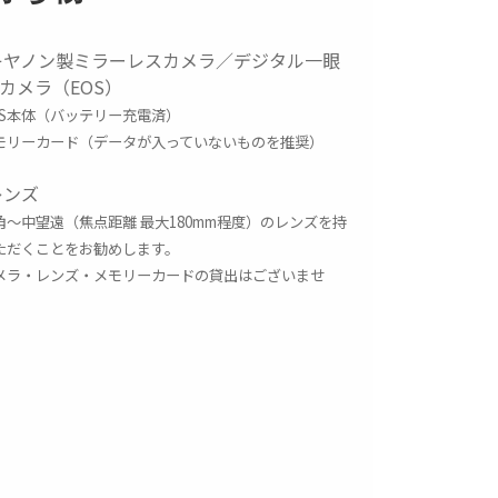
キヤノン製ミラーレスカメラ／デジタル一眼
カメラ（EOS）
OS本体（バッテリー充電済）
モリーカード（データが入っていないものを推奨）
レンズ
角
～中望遠（焦点距離 最大180mm程度）のレンズを持
ただくことをお勧めします。
メラ・レンズ・メモリーカードの貸出はございませ