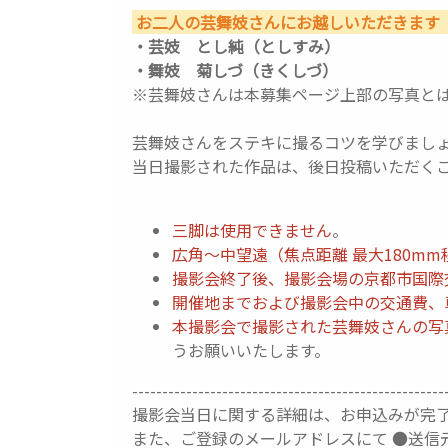
お二人の芸舞妓さんにお越しいただきます
・芸妓 とし純（としすみ）
・舞妓 菊しづ（きくしづ）
※芸舞妓さんは本募集ページ上部の写真と
芸舞妓さんをステキに撮るコツを学びまし
当日撮影された作品は、後日投稿いただく
三脚は使用できません
。
広角～中望遠（焦点距離 最大180m
撮影会終了後、撮影会場の京都市国際
開催地までおよび撮影会中の交通費、
本撮影会で撮影された芸舞妓さんの写
うお願いいたします。
----------------------------------------------------
撮影会当日に関する詳細は、お申込みが完
また、ご登録のメールアドレスにて ●送信元●