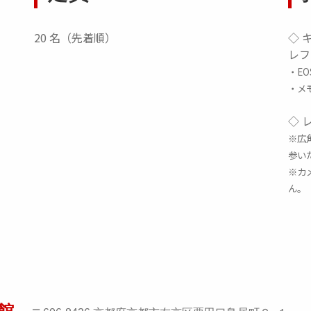
20 名（先着順）
◇ 
レフ
・E
・メ
◇ 
※広
参い
※カ
ん。
館