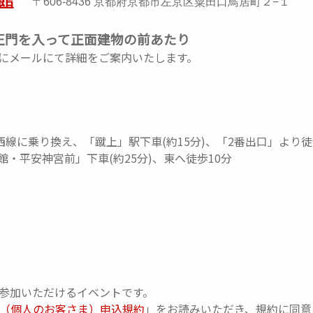
〒606-8436 京都府京都市左京区粟田口鳥居町２−１
正門を入って正面建物の前あたり
にメールにて詳細をご案内いたします。
線に乗り換え、「蹴上」駅下車(約15分)、「2番出口」より徒
館・平安神宮前」下車(約25分)、東へ徒歩10分
でも参加いただけるイベントです。
（個人のお客さま）申込規約
」をお読みいただき、規約に同意