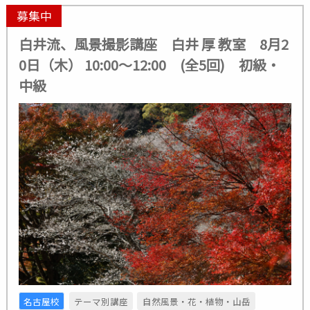
募集中
白井流、風景撮影講座 白井 厚 教室 8月2
0日（木） 10:00～12:00 (全5回) 初級・
中級
名古屋校
テーマ別講座
自然風景・花・植物・山岳