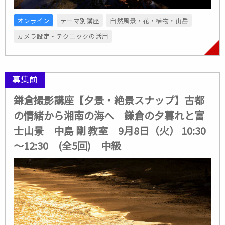
オンライン
テーマ別講座
自然風景・花・植物・山岳
カメラ設定・テクニックの活用
募集前
鎌倉撮影講座【夕景・絶景スナップ】古都
の情緒から湘南の海へ 鎌倉の夕暮れと富
士山景 中島 剛 教室 9月8日（火） 10:30
～12:30 (全5回) 中級