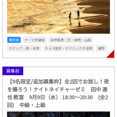
東京校
テーマ別講座
自然風景・花・植物・山岳
スナップ・旅・日常
カメラ設定・テクニックの活用
講評
募集前
【9名限定/追加募集枠】全2回でお試し！夜
を撮ろう！ナイトネイチャーゼミ 田中 達
也 教室 9月9日（水） 18:30～20:30 (全2
回) 中級・上級