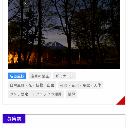
名古屋校
注目の講座
ゼミナール
自然風景・花・植物・山岳
夜景・花火・星空・天体
カメラ設定・テクニックの活用
講評
募集前