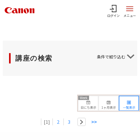
ログイン
メニュー
条件で絞り込む
講座の検索
Week
日にち表示
1ヶ月表示
一覧表示
[1]
2
3
>>