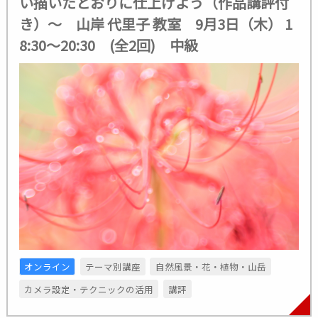
い描いたとおりに仕上げよう（作品講評付
き）～ 山岸 代里子 教室 9月3日（木） 1
8:30～20:30 (全2回) 中級
オンライン
テーマ別講座
自然風景・花・植物・山岳
カメラ設定・テクニックの活用
講評