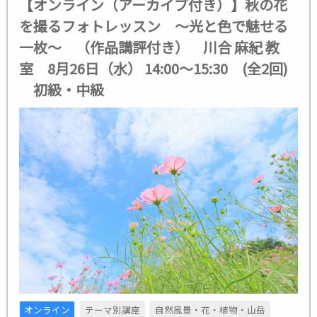
【オンライン（アーカイブ付き）】秋の花
を撮るフォトレッスン ～光と色で魅せる
一枚～ （作品講評付き） 川合 麻紀 教
室 8月26日（水） 14:00～15:30 (全2回)
初級・中級
オンライン
テーマ別講座
自然風景・花・植物・山岳