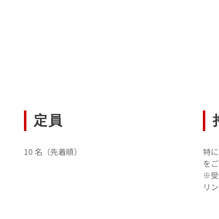
定員
10 名（先着順）
特に
をご
※受
リン