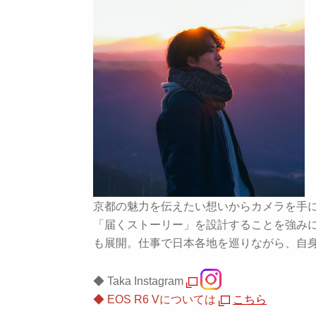
京都の魅力を伝えたい想いからカメラを手に
「届くストーリー」を設計することを強みに
も展開。仕事で日本各地を巡りながら、自身もI
◆ Taka Instagram
◆ EOS R6 Vについては
こちら