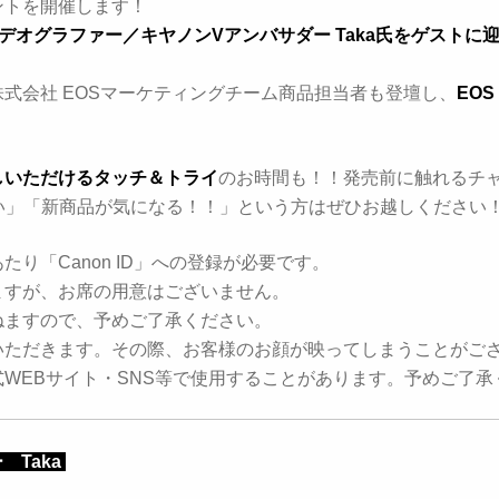
ントを開催します！
デオグラファー／キヤノンVアンバサダー Taka
氏をゲストに
式会社 EOSマーケティングチーム商品担当者も登壇し、
EO
しいただけるタッチ＆トライ
のお時間も！！
発売前に触れるチ
たい」「新商品が気になる！！」という方は
ぜひお越しください
り「Canon ID」への登録が必要です。
ますが、お席の用意はございません。
ねますので、
予めご了承ください。
いただきます。その際、お客様のお顔が映ってしまうことがご
WEBサイト・SNS等で使用することがあります。予めご了承
Taka