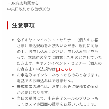
・JR有楽町駅から
中央口改札から徒歩10分
同日開催！！無料カメラ点検『愛機無料点検 あんし
んメンテDAY』を実施
注意事項
サポート専門のスタッフがお手持ちのカメラ（お一人
様1台のみ）の点検を無料で実施します。
必ずキヤノンイベント・セミナー（個人のお客
Canon IDをご登録の上、「来店チェックイン」を行う
さま）申込規約をお読みいただき、規約に同意
ことでご参加いただけます。
の上、お申し込みください。申し込み完了をも
ぜひ当日はお手持ちのカメラをご持参ください。
って、本規約の全てに同意したものとさせていた
だきます。キヤノンイベント・セミナー（個人の
▼詳細はこちらよりご確認ください！
お客さま）申込規約は
こちら
お申込みはインターネットからのみとなります。
愛機無料点検 あんしんメンテDAY
電話でのお申込みはできません。
未成年者の場合は、お申し込みに親権者の同意
が必要となります。
当日の受付にて、申込完了メールのプリントも
しくはスマホ画面の提示をお願いいたします。