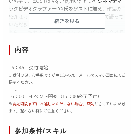
いち早く、EOS R6 Vをご使用いただいた
シネマティ
ックビデオグラファー Y2
氏をゲストに迎え、
作品の
紹介はもちろん、実際の使用感や魅力について語って
続きを見る
いただきます。
さらに、キヤノンマーケティングジャパン株式会社 E
OSマーケティングチーム商品担当者も登壇し、
EOS
R6 Vの製品概要をわかりやすくご説明
します。
内容
また、イベント後半には
実際に商品をお試しいただけ
15：45 受付開始
るタッチ＆トライ
のお時間も！！
発売前に触れるチャ
※受付の際、お手数ですが申し込み完了メールをスマホ画面にてご
ンスです！
提示ください。
お申し込みは無料！
「Vlogをはじめてみたい」「新商
↓
品が気になる！！」という方は
ぜひお越しください！
16：00 イベント開始（17：00終了予定）
※
開始時間までにお越しいただけない場合、無効
とさせていただき
※事前申し込み制・先着順。お申し込みにあたり「Ca
ます。遅れない様にご注意ください。
non ID」への登録が必要です。
※事前申し込みなしでも当日観覧いただけますが、お
参加条件/スキル
席の用意はございません。