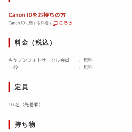
また、タッチ＆トライへの参加もできかねますの
Canon IDをお持ちの方
で、
予めご了承ください。
※本イベントはイベント風景を撮影させていただきま
こちら
Canon IDに関する詳細は
す。その際、お客様のお顔が映ってしまうことがござ
います。
料金（税込）
また、撮影した写真・動画はキヤノン公式WEBサイ
ト・SNS等で使用することがあります。予めご了承く
キヤノンフォトサークル会員
： 無料
ださい。
一般
： 無料
シネマティックビデオグラファー Y2
定員
10 名（先着順）
持ち物