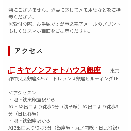
特にございません。必要に応じてメモ用紙などをご持
参ください。
2019年に旅コンテンツをメインに映像制作を開始し、
※受付の際、お手数ですが申込完了メールのプリント
1年半後に前職を退社。
もしくはスマホ画面をご提示ください。
現在はフリーランスとして東京を拠点に観光、スポー
ツ、ドキュメンタリーなど幅広い業界の映像制作に取
り組む。
アクセス
SNSコンテンツクリエイターとしても活動しており、I
nstagramやYouTubeなどで映像を発信。
キヤノンフォトハウス銀座
日本では珍しい、壮大な自然を捉えたシネマティック
東京
表現と、映像を引き立てるカラーグレーディングを得
都中央区銀座3-9-7 トレランス銀座ビルディング1F
意とする。
＜アクセス＞
自身の活動を通して「動画」や「映像」の本質的な魅
・地下鉄東銀座駅から
力、素晴らしさをより多くの人へ伝えていくことを目
A7・A8出口より徒歩2分（浅草線）A2出口より徒歩3
指している。
分（日比谷線）
・地下鉄銀座駅から
◆ Y2 Instagram
A12出口より徒歩3分（銀座線・丸ノ内線・日比谷線）
◆ EOS R6 Vについては
こちら