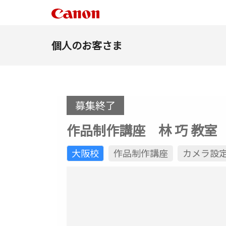
個人のお客さま
募集終了
作品制作講座 林 巧 教室 7
大阪校
作品制作講座
カメラ設