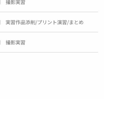
回 撮影実習
回 実習作品添削/プリント演習/まとめ
回 撮影実習