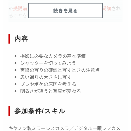
※
受講前に「はじめてのEOS使い方講座」を受講
され
続きを見る
ることをおすすめします
☆こんな方にお勧め☆
オートモードを卒業したい方
内容
写真の撮り方を学んでいきたい方
対面で直接質問したい方
撮影に必要なカメラの基本準備
シャッターを切ってみよう
実際の写りの確認と写すときの注意点
思い通りの大きさに写す
ブレやボケの原因を考える
明るさが違うと写真が変わる
参加条件/スキル
キヤノン製ミラーレスカメラ／デジタル一眼レフカメ