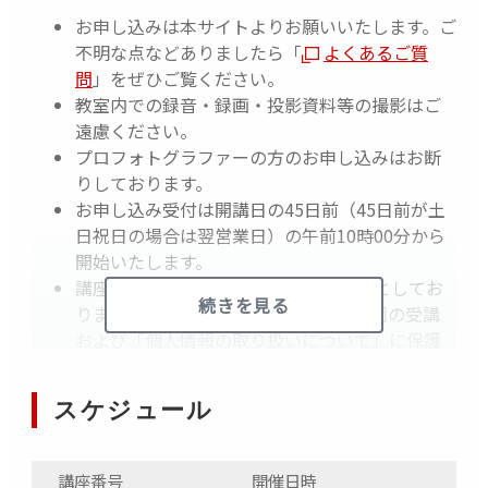
お申し込みは本サイトよりお願いいたします。ご
不明な点などありましたら「
よくあるご質
問
」をぜひご覧ください。
教室内での録音・録画・投影資料等の撮影はご
遠慮ください。
プロフォトグラファーの方のお申し込みはお断
りしております。
お申し込み受付は開講日の45日前（45日前が土
日祝日の場合は翌営業日）の午前10時00分から
開始いたします。
講座は原則として16歳以上の方を対象としてお
続きを見る
ります。また、18歳未満の方はEOS学園の受講
および「個人情報の取り扱いについて」に保護
者の方の同意を得た上でお申し込みください。
受講票はプリントしてお持ちいただくか、スマ
スケジュール
ートフォン等に受講票を表示してご提示くださ
い。
受講料のお支払い方法はクレジットカードまた
講座番号
開催日時
会