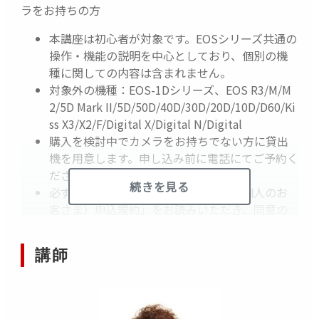
ラをお持ちの方
本講座は初心者が対象です。EOSシリーズ共通の
操作・機能の説明を中心としており、個別の機
種に関しての内容は含まれません。
対象外の機種：EOS-1Dシリーズ、EOS R3/M/M
2/5D Mark II/5D/50D/40D/30D/20D/10D/D60/Ki
ss X3/X2/F/Digital X/Digital N/Digital
購入を検討中でカメラをお持ちでない方に貸出
機を用意します。申し込み前に電話にてご予約く
ださい。ただし台数に限りがあります。
続きを見る
必ず「キヤノンイベント・セミナー（個人のお
客さま）申込規約」をお読みいただき、同意の
上お申し込みください。申し込み完了をもって
本規約に同意したものとさせていただきます。
講師