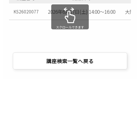
はコンビニ決済（前払い）からお選びください
（開講から10日前以降のお申し込みはクレジッ
2026年6月27日(土) 14:00～16:00
大阪校
KS26020077
トカードでのお支払いに限ります）
最少催行人数に満たない場合は、締め切りより
スクロールできます
早期に中止とする場合がございます。
各講座の日程・開講時間は、都合により変更す
る場合がございます。
災害・悪天候等の場合は、講座を中止する場合
講座検索一覧へ戻る
がございます。
撮影実習はすべて傷害保険付きです。