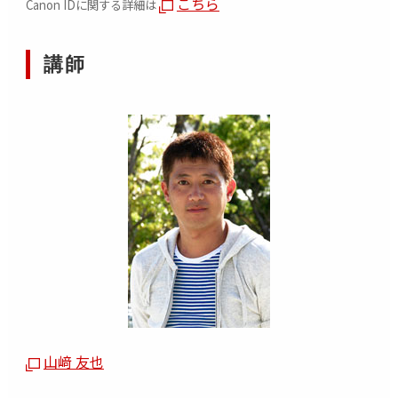
こちら
Canon IDに関する詳細は
13：06 出発 南阿蘇白川水源駅
↓
13：19 到着 阿蘇下田城駅
講師
撮影 駅周辺の撮影スポットへ移動
14：53 出発 阿蘇下田城駅
↓
14：57 到着 長陽駅
撮影 駅周辺の撮影スポットへ移動
休憩 駅近くの喫茶店
16：30 解散 長陽駅
▼南阿蘇鉄道 ホームページ
【参加者のほうで購入する必要がある乗車券につい
て】
1. 立野駅までの乗車券（JR）
2. 南阿蘇鉄道「1
日フリー切符」（1,200円）
山﨑 友也
※ 「一日フリー切符」の購入方法に関する詳細は、南阿蘇鉄道