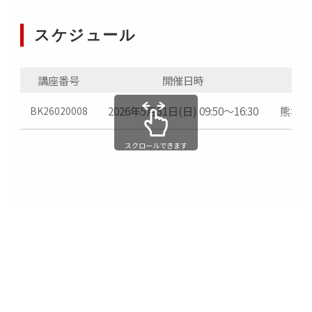
すが、ご理解いただけますようお願いいたしま
す。
スケジュール
参加費は、前払い制となります。クレジットカー
ド、またはコンビニ払いでお支払いいただけま
す。
講座番号
開催日時
お客さまのマスク着用は、お客さまご自身の判
断にお任せしております。
2026年5月31日(日) 09:50～16:30
熊本・
BK26020008
撮影会当日は履きなれた靴でお越しください。
災害時、悪天候時は撮影会を中止させていただ
スクロールできます
く場合がございます。予めご了承ください。また
状況によって開催内容を適宜見直す場合があり
ます。適宜メールにてご案内いたします。
万が一、事故等が発生しても施設・イベント関
係者は一切の責任を負いかねますのでご了承く
ださい。
本イベントの様子を撮影させていただきます。キ
ヤノンフォトサークルのウェブサイト・会報
誌・Facebookへの掲載、イベント等での告知に
使用させていただきますのでご了承ください。