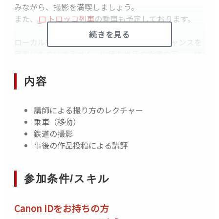
みながら、撮影を満喫しましょう。
また、
トロッコ列車
の乗車も予定しております。
続きを見る
ローカル線ならではの数少ないシャッターチャンスを
確実にものにするべく、山﨑友也氏の指導の下、一緒
に撮影を楽しみましょう！
当日撮影された作品は、後日投稿いただくことで、山
内容
﨑友也氏による講評も受けられます。（過去の講評作
品は
こちら
）
講師による撮り方のレクチャー
乗車（移動）
【 当日の予定 】
※天候や運行状況により、ルート
鉄道の撮影
は変更になる場合があります。予めご了承ください。
事後の作品投稿による講評
09：50 集合 立野駅 駅前のロータリー付近
撮影 駅周辺
11：30 出発 立野駅 トロッコ列車に乗車
参加条件/スキル
↓
12：11 到着 南阿蘇白川水源駅
撮影 駅周辺の撮影スポットへ移動・適宜昼
Canon IDをお持ちの方
食