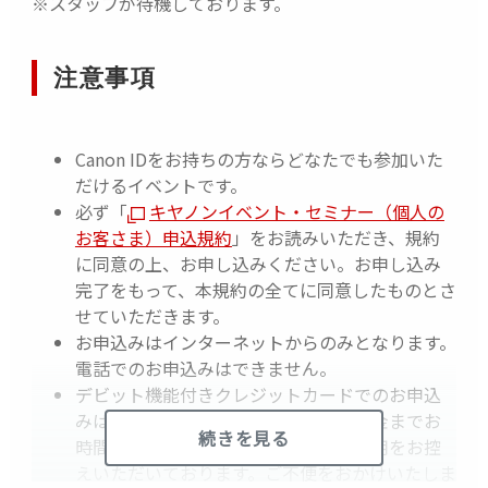
※スタッフが待機しております。
@canon-mj.co.jp からのメールを受信可能な状態にし
ておいていただきますようお願いいたします。
-----------------------------------------------------------------
注意事項
--------------
Canon IDをお持ちの方ならどなたでも参加いた
だけるイベントです。
必ず「
キヤノンイベント・セミナー（個人の
お客さま）申込規約
」をお読みいただき、規約
に同意の上、お申し込みください。お申し込み
完了をもって、本規約の全てに同意したものとさ
せていただきます。
お申込みはインターネットからのみとなります。
電話でのお申込みはできません。
デビット機能付きクレジットカードでのお申込
みは、引き落としの重複が生じたり返金までお
続きを見る
時間をいただくことがあるため、ご利用をお控
えいただいております。ご不便をおかけいたしま