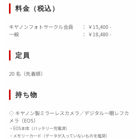
までお問い合わせください。
料金（税込）
※ 途中トロッコ列車に乗車しますが【トロッコ列車の乗車券は
事務局側で準備】します。
※ 従いまして、参加者のほうで事前に【トロッコ列車の乗車券
キヤノンフォトサークル会員
： ￥15,400 -
を購入いただく必要はありません。】
一般
： ￥18,480 -
【昼食に関して】
昼食は、参加者各自でご用意くださ
い。
定員
※ 途中でお弁当などを購入いただくことが難しいことが予想さ
れます。開始前に昼食を各自ご準備いただくことをお勧めします。
20 名（先着順）
【ご案内】
持ち物
広角～望遠レンズを持参
いただくことをお勧め
します。また、
任意で三脚をお持ちください
。
移動中の車内は
貸し切りではございませんので
◇ キヤノン製ミラーレスカメラ／デジタル一眼レフカ
一般のお客様にご配慮
ください。
メラ（EOS）
万が一、事故等が発生しても施設・イベント関
・EOS本体（バッテリー充電済）
係者は一切の責任を負いかねますのでご了承く
・メモリーカード（データが入っていないものを推奨）