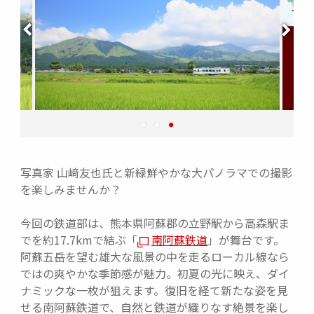
写真家 山﨑友也氏と
新緑鮮やかな大パノラマでの
撮影
を楽しみませんか？
今回の鉄道部は、熊本県阿蘇郡の立野駅から高森駅ま
でを約17.7kmで結ぶ「
南阿蘇鉄道
」が舞台です。
阿蘇五岳を望む雄大な風景の中を走るローカル線なら
ではの爽やかな季節感が魅力。初夏の光に映え、ダイ
ナミックな一枚が狙えます。復旧を経て新たな姿を見
せる南阿蘇鉄道で、自然と鉄道が織りなす絶景を楽し