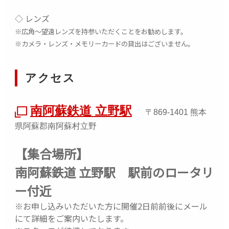
ださい。
撮影会中は、南阿蘇鉄道をご利用ください。自
◇ レンズ
家用車などを使っての別行動はご遠慮いただい
※広角
～望遠レンズを持参いただくことをお勧めします。
ております。
※カメラ・レンズ・メモリーカードの貸出はございません。
各駅から撮影場所までは歩いての移動となりま
す。服装や靴などは、歩きやすいようご留意くだ
さい
。
アクセス
撮影会終了後、「
長陽
駅」付近で自由解散
とな
る予定です。
南阿蘇鉄道 立野駅
開催地までおよび撮影会中の交通費、車の駐車
〒869-1401 熊本
料金は別途ご自身でご負担
ください。事務局側
県阿蘇郡南阿蘇村立野
では駐車場は準備しておりません。
【集合場所】
-----------------------------------------------------------------
南阿蘇鉄道 立野駅 駅前のロータリ
--------------
撮影会当日に関する詳細は、お申込みが完了された方
ー付近
に「5月28日（木）15時頃に配信予定」のメールにて
※お申し込みいただいた方に開催2日前前後にメール
ご案内します。
にて詳細をご案内いたします。
また、ご登録のメールアドレスにて ●送信元● myid