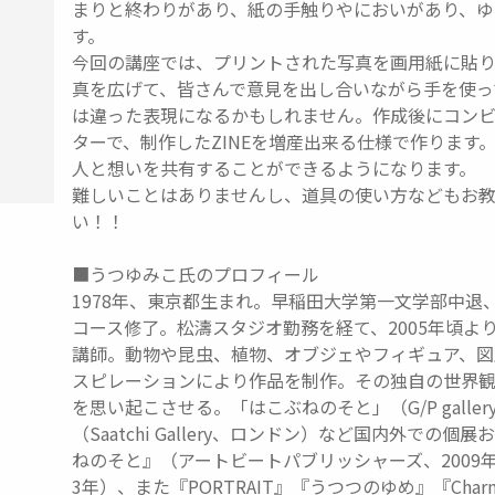
まりと終わりがあり、紙の手触りやにおいがあり、ゆ
す。
今回の講座では、プリントされた写真を画用紙に貼り
真を広げて、皆さんで意見を出し合いながら手を使っ
は違った表現になるかもしれません。作成後にコン
ターで、制作したZINEを増産出来る仕様で作ります。
人と想いを共有することができるようになります。
難しいことはありませんし、道具の使い方などもお
い！！
■うつゆみこ氏のプロフィール
1978年、東京都生まれ。早稲田大学第一文学部中退
コース修了。松濤スタジオ勤務を経て、2005年頃よ
講師。動物や昆虫、植物、オブジェやフィギュア、図
スピレーションにより作品を制作。その独自の世界
を思い起こさせる。「はこぶねのそと」（G/P gallery、東京）
（Saatchi Gallery、ロンドン）など国内外で
ねのそと』（アートビートパブリッシャーズ、2009年）、
3年）、また『PORTRAIT』『うつつのゆめ』『Charmi