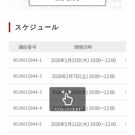
ります。また、18歳未満の方はEOS学園の受講
および「個人情報の取り扱いについて」に保護
者の方の同意を得た上でお申し込みください。
受講票はプリントしてご持参いただくか、スマ
スケジュール
ートフォン等に受講票を表示してご提示くださ
い。
受講料のお支払い方法はクレジットカードまた
講座番号
開催日時
はコンビニ決済（前払い）からお選びください
（開講から10日前以降のお申し込みはクレジッ
2026年1月15日(木) 10:00～12:00
名古
NS26010044-1
トカードでのお支払いに限ります）
最少催行人数に満たない場合は、締め切りより
2026年2月7日(土) 10:00～12:00
NS26010044-2
早期に中止することがございます。
各講座の日程・開講時間は、都合により変更す
2026年3月5日(木) 10:00～12:00
名古
NS26010044-3
ることがございます。
災害・悪天候等のときは、講座を中止すること
2026年4月4日(土) 10:00～12:00
NS26010044-4
がございます。
スクロールできます
環境省による「熱中症特別警戒アラート」が発
表されたときも、講座を中止することがござい
2026年5月21日(木) 10:00～12:00
名古
NS26010044-5
ます。