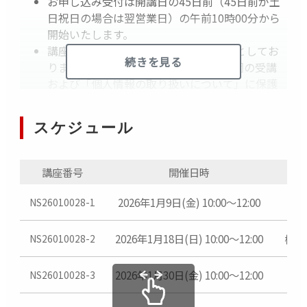
お申し込み受付は開講日の45日前（45日前が土
日祝日の場合は翌営業日）の午前10時00分から
開始いたします。
講座は原則として16歳以上の方を対象としてお
続きを見る
ります。また、18歳未満の方はEOS学園の受講
および「個人情報の取り扱いについて」に保護
者の方の同意を得た上でお申し込みください。
受講票はプリントしてご持参いただくか、スマ
スケジュール
ートフォン等に受講票を表示してご提示くださ
い。
受講料のお支払い方法はクレジットカードまた
講座番号
開催日時
はコンビニ決済（前払い）からお選びください
（開講から10日前以降のお申し込みはクレジッ
2026年1月9日(金) 10:00～12:00
NS26010028-1
トカードでのお支払いに限ります）
最少催行人数に満たない場合は、締め切りより
2026年1月18日(日) 10:00～12:00
柳ケ
NS26010028-2
早期に中止することがございます。
各講座の日程・開講時間は、都合により変更す
2026年1月30日(金) 10:00～12:00
NS26010028-3
ることがございます。
災害・悪天候等のときは、講座を中止すること