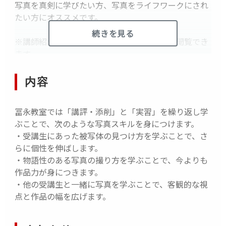
写真を真剣に学びたい方、写真をライフワークにされ
たい方にオススメです。
続きを見る
※講師紹介ページから冨永先生の紹介動画が閲覧でき
ます。
※１月５日(月)時点で最少催行人数に満たない場合は
中止となります／お早めにお申込みください！
内容
冨永教室では「講評・添削」と「実習」を繰り返し学
ぶことで、次のような写真スキルを身につけます。
・受講生にあった被写体の見つけ方を学ぶことで、さ
らに個性を伸ばします。
・物語性のある写真の撮り方を学ぶことで、今よりも
作品力が身につきます。
・他の受講生と一緒に写真を学ぶことで、客観的な視
点と作品の幅を広げます。